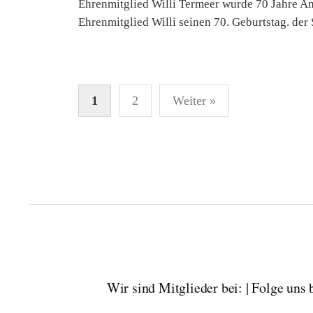
Ehrenmitglied Willi Termeer wurde 70 Jahre Am
Ehrenmitglied Willi seinen 70. Geburtstag. der
Seitennummerierung
1
2
Weiter »
der
Beiträge
Wir sind Mitglieder bei: | Folge uns